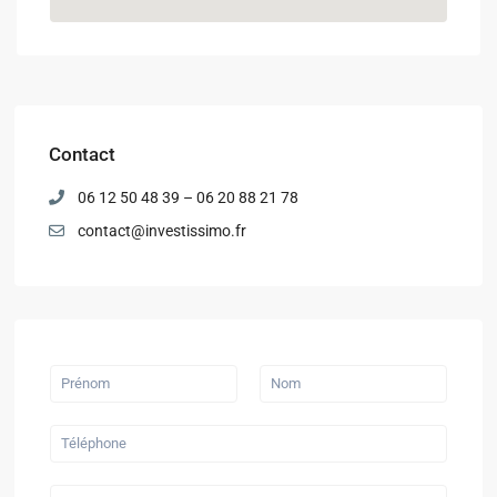
Contact
06 12 50 48 39 – 06 20 88 21 78
contact@investissimo.fr
P
r
é
P
N
n
r
o
T
o
é
m
é
m
n
l
&
o
é
N
m
E
p
o