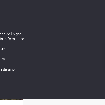
s
sse de l’Aigas
in la Demi-Lune
 39
 78
estissimo.fr
3