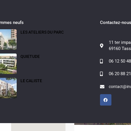
ammes neufs
Contactez-nou
LES ATELIERS DU PARC
11 ter impa
Fullscreen
Prev
Next
69160 Tass
QUIETUDE
06 12 50 48
06 20 88 21
LE CALISTE
contact@inv
Brignais (69530)