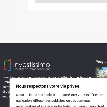
Progr
Investissimo a pour mission de vous offrir le meilleur de
l’immobilier neuf, sans les coûts supplémentaires liés à une
Nous respectons votre vie privée.
commission d’agence. Chez Investissimo, vous bénéficiez de prix
directs auprès des promoteurs, garantissant ainsi que chaque
Nous utilisons des cookies pour améliorer votre expérience de
euro de votre investissement travaille pour votre futur !
navigation, diffuser des publicités ou des contenus
personnalisés et analyser notre trafic. En cliquant sur « Tout