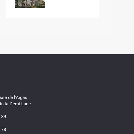
s
sse de l’Aigas
in la Demi-Lune
 39
 78