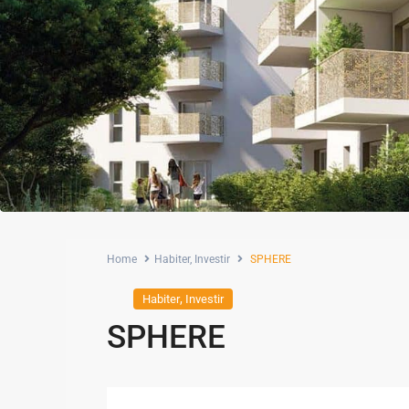
Home
Habiter
,
Investir
SPHERE
,
Habiter
Investir
SPHERE