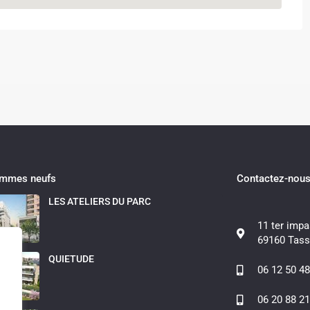
ammes neufs
Contactez-nou
LES ATELIERS DU PARC
11 ter impa
69160 Tass
QUIETUDE
06 12 50 48
06 20 88 21