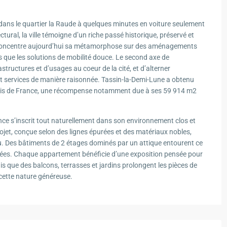
dans le quartier la Raude à quelques minutes en voiture seulement
ural, la ville témoigne d’un riche passé historique, préservé et
t concentre aujourd’hui sa métamorphose sur des aménagements
lles que les solutions de mobilité douce. Le second axe de
structures et d’usages au coeur de la cité, et d’alterner
et services de manière raisonnée. Tassin-la-Demi-Lune a obtenu
leuris de France, une récompense notamment due à ses 59 914 m2
nce s’inscrit tout naturellement dans son environnement clos et
jet, conçue selon des lignes épurées et des matériaux nobles,
ieu. Des bâtiments de 2 étages dominés par un attique entourent ce
 aérées. Chaque appartement bénéficie d’une exposition pensée pour
is que des balcons, terrasses et jardins prolongent les pièces de
à cette nature généreuse.