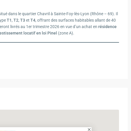
ué dans le quartier Chavril à Sainte-Foy-lès-Lyon (Rhône – 69). Il
type
T1
,
T2
,
T3
et
T4
, offrant des surfaces habitables allant de 40
ront livrés au 1er trimestre 2026 en vue d’un achat en
résidence
estissement locatif
en loi Pinel
(zone A).