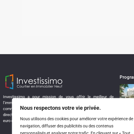
Progr
Investissimo a pour mission de vous offrir le meilleur de
l’immobilier neuf, sans les coûts supplémentaires liés à une
Nous respectons votre vie privée.
commission d’agence. Chez Investissimo, vous bénéficiez de prix
directs auprès des promoteurs, garantissant ainsi que chaque
Nous utilisons des cookies pour améliorer votre expérience de
euro de votre investissement travaille pour votre futur !
navigation, diffuser des publicités ou des contenus
personnalisés et analyser notre trafic. En cliquant sur « Tout