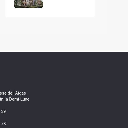
s
sse de l’Aigas
in la Demi-Lune
 39
 78