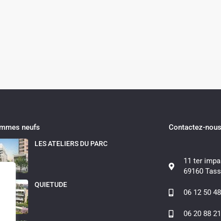
ammes neufs
Contactez-nou
LES ATELIERS DU PARC
11 ter impa
69160 Tass
QUIETUDE
06 12 50 48
06 20 88 21