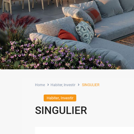
Home
Habiter
,
Investir
SINGULIER
,
Habiter
Investir
SINGULIER