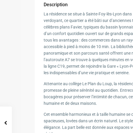
Description
La résidence se situe à Sainte-Foy-lès-Lyon dan
verdoyant, ce quartier a été bâti sur d’anciennes 
célèbres plans Favier, typiques du bassin lyonnai
d’un confort quotidien ouvert sur de grands espac
tous les avantages : des commerces dans un rayon
accessible à pied à moins de 10 min. La bibliothèq
panoramique et son parcours santé offrent une mu
l’autoroute A7 se trouve à quelques minutes en vo
la ligne C19, permet de rejoindre la Gare « Lyon-
les indispensables d’une vie pratique et sereine.
Attenante au collège Le Plan du Loup, la résidenc
promesse de pleine sérénité au quotidien. Entreco
bocagères pour préserver l’intimité de chacun, c
humaine et de deux maisons.
Cet ensemble harmonieux et à taille humaine se
spacieuses, lovées dans un écrin naturel. Le styl
élégance. La part belle est donnée aux espaces vert