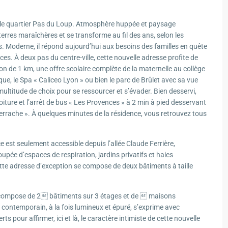
s le quartier Pas du Loup. Atmosphère huppée et paysage
terres maraîchères et se transforme au fil des ans, selon les
s. Moderne, il répond aujourd’hui aux besoins des familles en quête
es. À deux pas du centre-ville, cette nouvelle adresse profite de
 de 1 km, une offre scolaire complète de la maternelle au collège
ue, le Spa « Caliceo Lyon » ou bien le parc de Brûlet avec sa vue
ltitude de choix pour se ressourcer et s’évader. Bien desservi,
iture et l’arrêt de bus « Les Provences » à 2 min à pied desservant
Perrache ». À quelques minutes de la résidence, vous retrouvez tous
e est seulement accessible depuis l’allée Claude Ferrière,
upée d’espaces de respiration, jardins privatifs et haies
ette adresse d’exception se compose de deux bâtiments à taille
 compose de 2 bâtiments sur 3 étages et de  maisons
e contemporain, à la fois lumineux et épuré, s’exprime avec
s pour affirmer, ici et là, le caractère intimiste de cette nouvelle