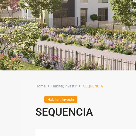
Home
Habiter
,
Investir
SEQUENCIA
,
Habiter
Investir
SEQUENCIA