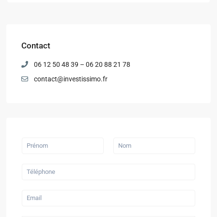
Contact
06 12 50 48 39 – 06 20 88 21 78
contact@investissimo.fr
P
r
é
P
N
n
r
o
T
o
é
m
é
m
n
l
&
o
é
N
m
E
p
o
m
h
m
a
o
*
i
n