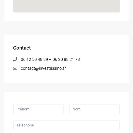
Contact
06 12 50 48 39 – 06 20 88 21 78
contact@investissimo.fr
P
r
é
P
N
n
r
o
T
o
é
m
é
m
n
l
&
o