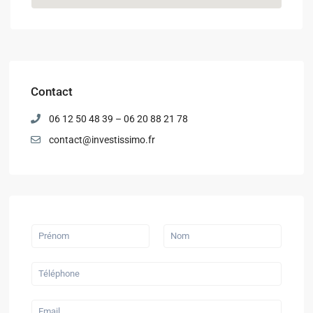
Contact
06 12 50 48 39 – 06 20 88 21 78
contact@investissimo.fr
P
r
é
P
N
n
r
o
T
o
é
m
é
m
n
l
&
o
é
N
m
E
p
o