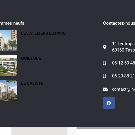
ammes neufs
Contactez-nou
LES ATELIERS DU PARC
11 ter impa
Fullscreen
Prev
Next
69160 Tass
QUIETUDE
06 12 50 48
06 20 88 21
LE CALISTE
contact@inv
Ecully (69130)