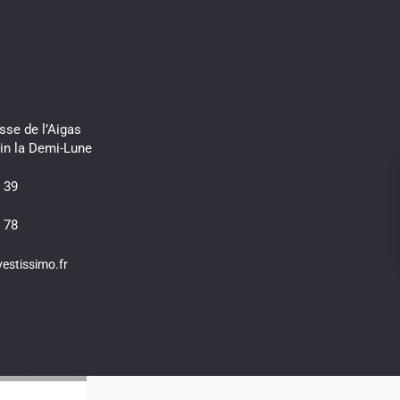
s
sse de l’Aigas
in la Demi-Lune
 39
 78
estissimo.fr
4