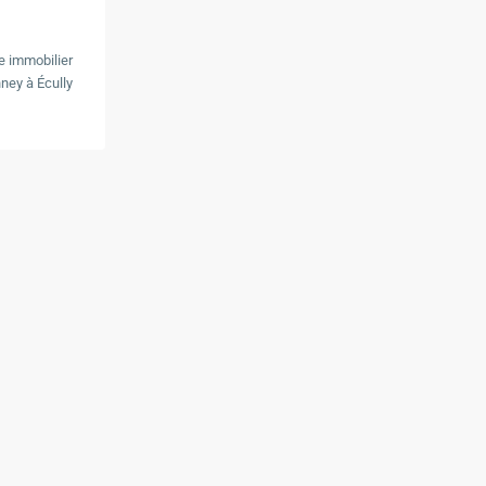
e immobilier
nney à Écully