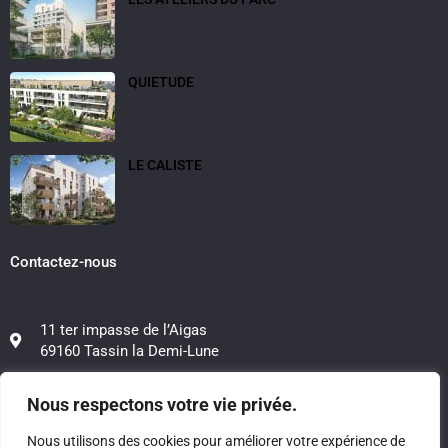
QUIETUDE
LE CALISTE
Contactez-nous
11 ter impasse de l’Aigas
69160 Tassin la Demi-Lune
06 12 50 48 39
Nous respectons votre vie privée.
06 20 88 21 78
Nous utilisons des cookies pour améliorer votre expérience de