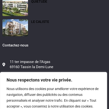
QUIETUDE
LE CALISTE
Contactez-nous
11 ter impasse de l’Aigas
69160 Tassin la Demi-Lune
06 12 50 48 39
Nous respectons votre vie privée.
06 20 88 21 78
Nous utilisons des cookies pour améliorer votre expérience de
navigation, diffuser des publicités ou des contenus
contact@investissimo.fr
personnalisés et analyser notre trafic. En cliquant sur « Tout
accepter », vous consentez à notre utilisation des cookies.