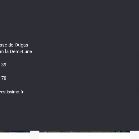
s
sse de l’Aigas
in la Demi-Lune
 39
 78
estissimo.fr
4
Caluire-et-Cuire (69300)
3