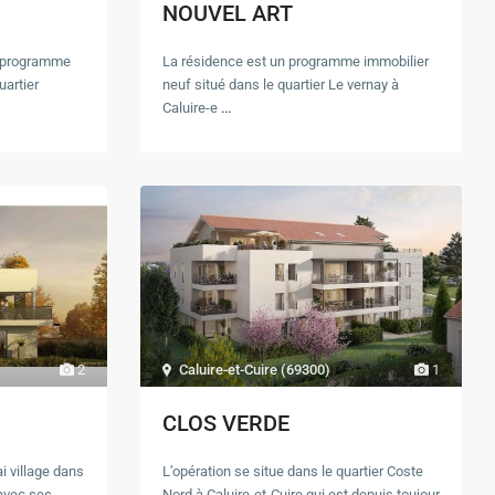
NOUVEL ART
n programme
La résidence est un programme immobilier
uartier
neuf situé dans le quartier Le vernay à
Caluire-e
...
Caluire-et-Cuire (69300)
1
2
CLOS VERDE
L’opération se situe dans le quartier Coste
i village dans
Nord à Caluire-et-Cuire qui est depuis toujour
e avec ses
...