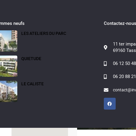
ammes neufs
Contactez-nou
LES ATELIERS DU PARC
11 ter impa
Fullscreen
Prev
Next
69160 Tass
QUIETUDE
06 12 50 48
06 20 88 21
LE CALISTE
contact@inv
Caluire-et-Cuire (69300)