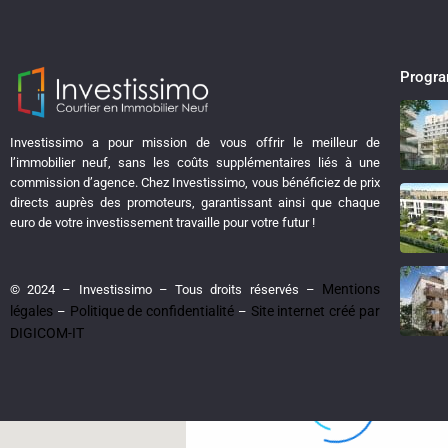
Progr
Investissimo a pour mission de vous offrir le meilleur de
l’immobilier neuf, sans les coûts supplémentaires liés à une
View
My Location
commission d’agence. Chez Investissimo, vous bénéficiez de prix
directs auprès des promoteurs, garantissant ainsi que chaque
euro de votre investissement travaille pour votre futur !
Mentions
© 2024 – Investissimo – Tous droits réservés –
légales
Politique de confidentialité
Site internet créé par
–
–
loading...
DIGICOM-IT