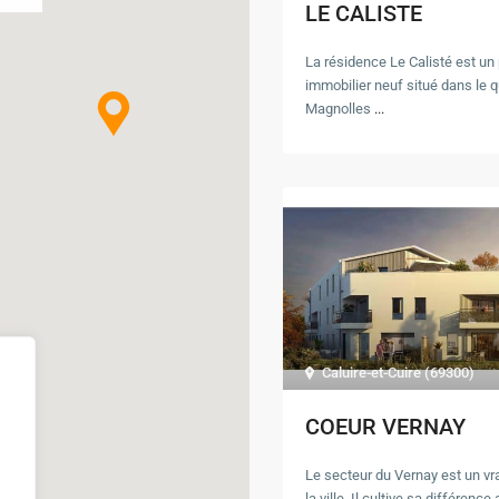
LE CALISTE
La résidence Le Calisté est u
immobilier neuf situé dans le q
Magnolles
...
Caluire-et-Cuire (69300)
COEUR VERNAY
Le secteur du Vernay est un vra
la ville. Il cultive sa différenc