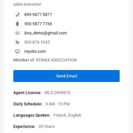
sales executive
899 9877 8877
900 9877 7766
lora_demo@gmail.com
900 876 7655
mysite.com
Member of:
REMAX ASSOCIATION
Send Email
Agent License:
MLS 2998876
Daily Schedule:
9 AM - 19 PM
Languages Spoken:
French, English
Experience:
20 Years