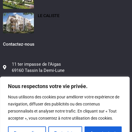
LE CALISTE
Contactez-nous
11 ter impasse de l’Aigas
69160 Tassin la Demi-Lune
06 12 50 48 39
Nous respectons votre vie privée.
06 20 88 21 78
Nous utilisons des cookies pour améliorer votre expérience de
navigation, diffuser des publicités ou des contenus
contact@investissimo.fr
personnalisés et analyser notre trafic. En cliquant sur « Tout
accepter », vous consentez à notre utilisation des cookies.