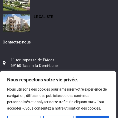
LE CALISTE
Contactez-nous
11 ter impasse de l’Aigas
69160 Tassin la Demi-Lune
06 12 50 48 39
Nous respectons votre vie privée.
06 20 88 21 78
Nous utilisons des cookies pour améliorer votre expérience de
navigation, diffuser des publicités ou des contenus
contact@investissimo.fr
personnalisés et analyser notre trafic. En cliquant sur « Tout
accepter », vous consentez à notre utilisation des cookies.